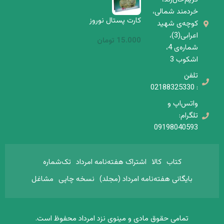
خردمند شمالی،
کارت پستال نوروز
كوچه‌ی شهید
– فروهر
اعرابی(3)،
15.000
تومان
شماره‌ی 4،
اشكوب 3
تلفن
: 02188325330
واتس‌اپ و
تلگرام:‌
09198040593
کتاب
کالا
اشتراک هفته‌نامه امرداد
تک‌شماره‌
بایگانی هفته‌نامه امرداد (مجلد)
نسخه چاپی
مشاغل
تمامی حقوق مادی و مینوی نزد امرداد محفوظ است.