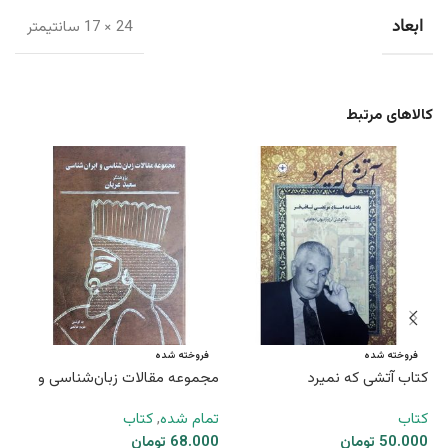
ابعاد
24 × 17 سانتیمتر
کالاهای مرتبط
کت
فروخته شده
فروخته شده
کتاب آتشی که نمیرد
مجموعه مقالات زبان‌شناسی و
کت
ایران‌شناسی (جلد سخت)
کتاب
تمام شده
,
کتاب
00
50.000
تومان
68.000
تومان