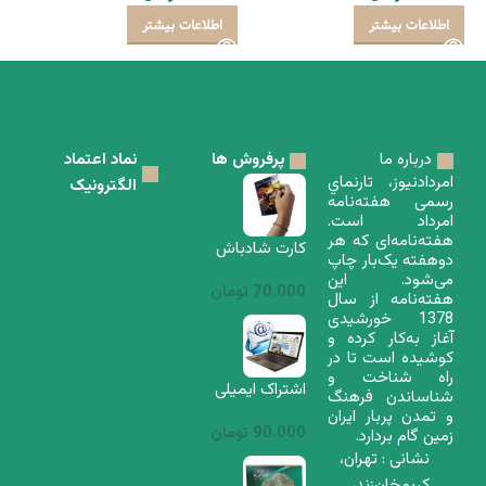
اطلاعات بیشتر
اطلاعات بیشتر
درباره ما
پرفروش ها
نماد اعتماد
امردادنيوز، تارنماي
الگترونیک
رسمی هفته‌نامه
امرداد است.
هفته‌نامه‌ا‌ی که هر
کارت شادباش
دوهفته یک‌بار چاپ
تیرگان و دستبند
می‌شود. اين
70.000
تومان
هفته‌نامه از سال
تیروباد
1378 خورشیدی
آغاز به‌كار كرده و
كوشيده است تا در
راه شناخت و
اشتراک ایمیلی
شناساندن فرهنگ
هفته‌نامه امرداد –
و تمدن پربار ايران
90.000
تومان
زمين گام بردارد.
12 شماره
نشانی : تهران،
كریم‌خان‌زند،